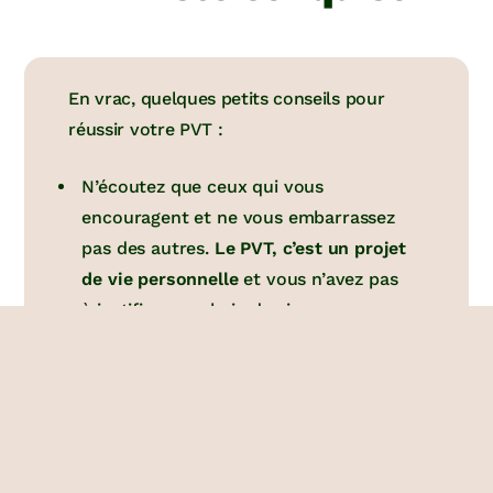
En vrac, quelques petits conseils pour
réussir votre PVT :
N’écoutez que ceux qui vous
encouragent et ne vous embarrassez
pas des autres.
Le PVT, c’est un projet
de vie personnelle
et vous n’avez pas
à justifier vos choix de vie.
À ceux qui vous disent : « T’as de la
chance ! », répondez que c’est
accessible à (presque) tous
,
ils
peuvent aussi le faire, il faut juste
être prêt à sortir de sa zone de