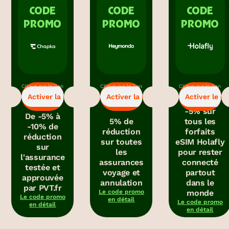
CODE
CODE
CODE
PROMO
PROMO
PROMO
Clique sur le lien
Clique sur le lien
Clique sur le lien
-5%
-5%
-5%
pour bénéficier
pour bénéficier
pour obtenir le
Activer la promo
Activer la promo
Activer le c
de la promo.
de la promo.
code promo.
-5% sur
De -5% à
5% de
tous les
-10% de
réduction
forfaits
réduction
sur toutes
eSIM Holafly
sur
les
pour rester
l'assurance
assurances
connecté
testée et
voyage et
partout
approuvée
annulation
dans le
par PVT.fr
Le code promo
monde
Le code promo
en détail
Le code promo
en détail
en détail