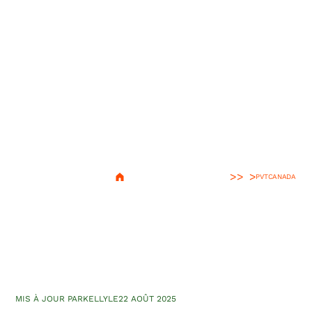
>
PVT
CANADA
Pourquoi partir en PVT ?
Pourquoi j’ai choisi le PVT
Canada ?
MIS À JOUR PAR
KELLY
LE
22 AOÛT 2025