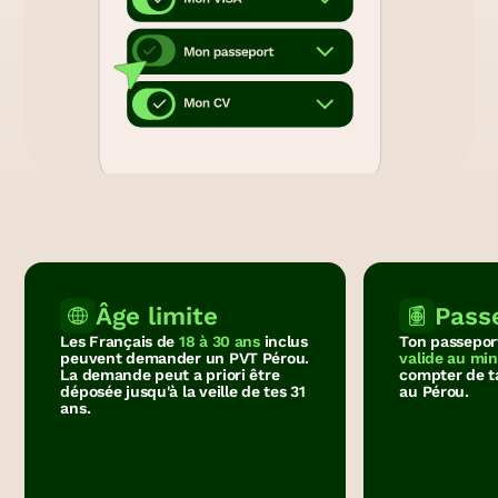
Âge limite
Pass
Les Français de
18 à 30 ans
inclus
Ton passeport
peuvent demander un PVT Pérou.
valide au mi
La demande peut a priori être
compter de t
déposée jusqu'à la veille de tes 31
au Pérou.
ans.