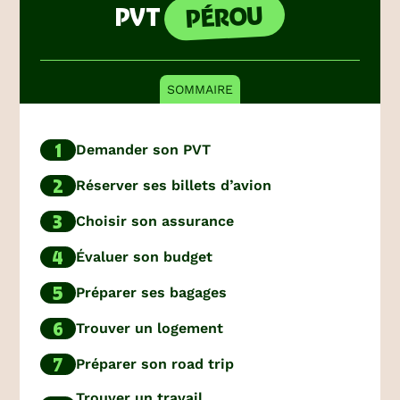
PÉROU
PVT
SOMMAIRE
1
Demander son PVT
2
Réserver ses billets d’avion
3
Choisir son assurance
4
Évaluer son budget
5
Préparer ses bagages
6
Trouver un logement
7
Préparer son road trip
Trouver un travail