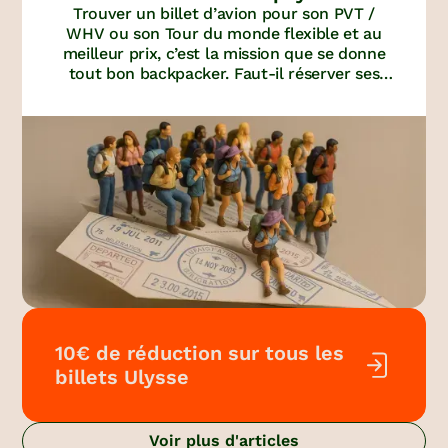
Trouver un billet d’avion pour son PVT /
cher ?
WHV ou son Tour du monde flexible et au
meilleur prix, c’est la mission que se donne
tout bon backpacker. Faut-il réserver ses
billets en agence de voyages ou via un
comparateur de vols ? Comment réserver
un billet avec retour « open » et des «
stopovers » ? Mode d’emploi.
10€ de réduction sur tous les
billets Ulysse
Voir plus d'articles