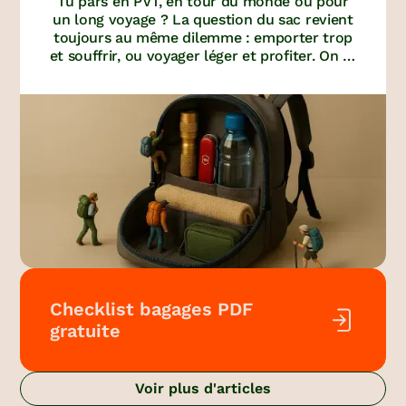
Tu pars en PVT, en tour du monde ou pour
léger
un long voyage ? La question du sac revient
toujours au même dilemme : emporter trop
et souffrir, ou voyager léger et profiter. On te
donne tous nos conseils pour choisir le bon
sac, les bons vêtements et les bons
équipements sans rien oublier d'essentiel.
Checklist bagages PDF
gratuite
Voir plus d'articles