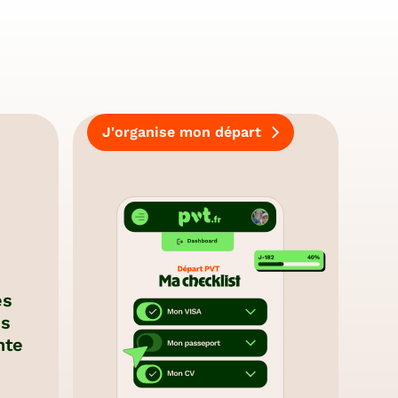
J'organise mon départ
es
es
nte