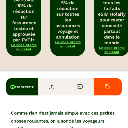
5% de
tous les
-10% de
réduction
forfaits
réduction
sur toutes
eSIM Holafly
sur
les
pour rester
l'assurance
assurances
connecté
testée et
voyage et
partout
approuvée
annulation
dans le
par PVT.fr
Le code promo
monde
Le code promo
en détail
Le code promo
en détail
en détail
TRANSPORTS
Comme rien n’est jamais simple avec ces petites
choses roulantes, on a sondé les voyageurs