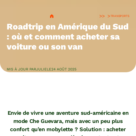
>
TRANSPORTS
Roadtrip en Amérique du Sud
: où et comment acheter sa
voiture ou son van
MIS À JOUR PAR
JULIE
LE
24 AOÛT 2025
Envie de vivre une aventure sud-américaine en
mode Che Guevara, mais avec un peu plus
confort qu’en mobylette ? Solution : acheter