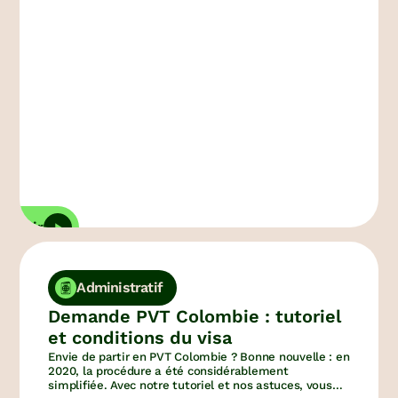
franchement sympas… Entretien avec une voyageuse
toujours en soif de découverte !
ouvrir
Administratif
Demande PVT Colombie : tutoriel
et conditions du visa
Envie de partir en PVT Colombie ? Bonne nouvelle : en
2020, la procédure a été considérablement
simplifiée. Avec notre tutoriel et nos astuces, vous