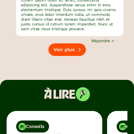
Lorem ipsum dolor sit amet, consectetur
adipiscing elit. Suspendisse varius enim in eros
elementum tristique. Duis cursus, mi quis viverra
ornare, eros dolor interdum nulla, ut commodo
diam libero vitae erat. Aenean faucibus nibh et
justo cursus id rutrum lorem imperdiet. Nunc ut
sem vitae risus tristique posuere.
Répondre >
Voir plus
À LIRE
Conseils
Con