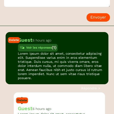
Envoyer
Guest
Delete
6 hours ago
(
1
)
Voir les réponses
Lorem ipsum dolor sit amet, consectetur adipiscing
elit. Suspendisse varius enim in eros elementum
tristique. Duis cursus, mi quis viverra ornare, eros
dolor interdum nulla, ut commodo diam libero vitae
erat. Aenean faucibus nibh et justo cursus id rutrum
lorem imperdiet. Nunc ut sem vitae risus tristique
posuere.
Répondre >
Delete
Guest
6 hours ago