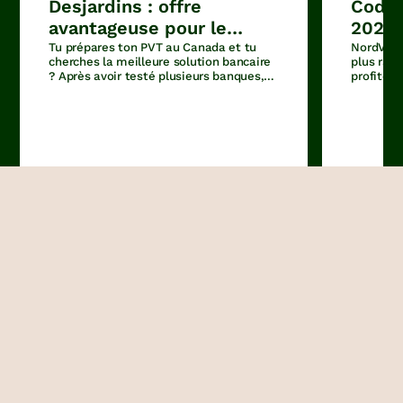
Desjardins : offre
Code
avantageuse pour le
2026 
PVT Canada
réduc
Tu prépares ton PVT au Canada et tu
NordVPN e
cherches la meilleure solution bancaire
plus rap
? Après avoir testé plusieurs banques,
profiter 
Desjardins sort clairement du lot avec
disponibl
son offre dédiée aux nouveaux arrivants.
ouvrir
Découvrir
Voir plus d'articles