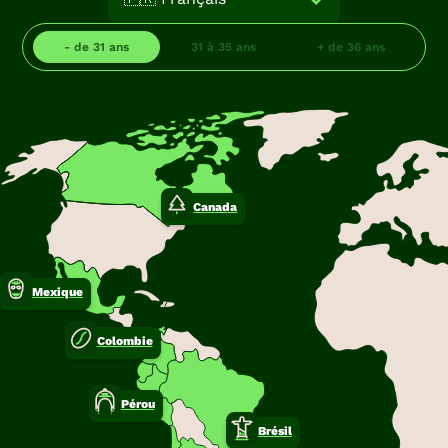
- de 31 ans
31 à 35 ans
+ de 36 ans
Canada
Mexique
Colombie
Pérou
Brésil