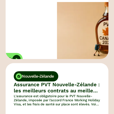
ouvrir
Nouvelle-Zélande
Assurance PVT Nouvelle-Zélande :
les meilleurs contrats au meilleur
prix
L'assurance est obligatoire pour le PVT Nouvelle-
Zélande, imposée par l'accord France Working Holiday
Visa, et les frais de santé sur place sont élevés. Voici
notre comparatif des meilleures assurances WHV,
leurs garanties réelles et nos réductions exclusives