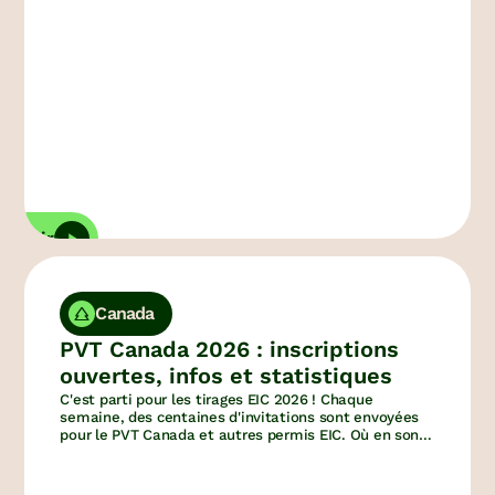
ouvrir
Canada
PVT Canada 2026 : inscriptions
ouvertes, infos et statistiques
C'est parti pour les tirages EIC 2026 ! Chaque
semaine, des centaines d'invitations sont envoyées
pour le PVT Canada et autres permis EIC. Où en sont
vraiment tes chances ? Combien d'invitations et de
places restantes ? On décortique les stats officielles
ici.