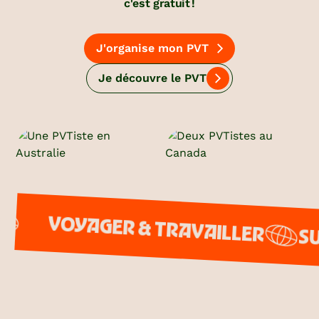
c'est gratuit !
J'organise mon PVT
Je découvre le PVT
VOYAGER & TRAVAILLER
SUP