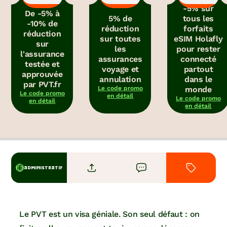
-5% sur
De -5% à
5% de
tous les
-10% de
réduction
forfaits
réduction
sur toutes
eSIM Holafly
sur
les
pour rester
l'assurance
assurances
connecté
testée et
voyage et
partout
approuvée
annulation
dans le
par PVT.fr
Le code promo
monde
Le code promo
en détail
Le code promo
en détail
en détail
ADMINISTRATIF
Le PVT est un visa géniale. Son seul défaut : on