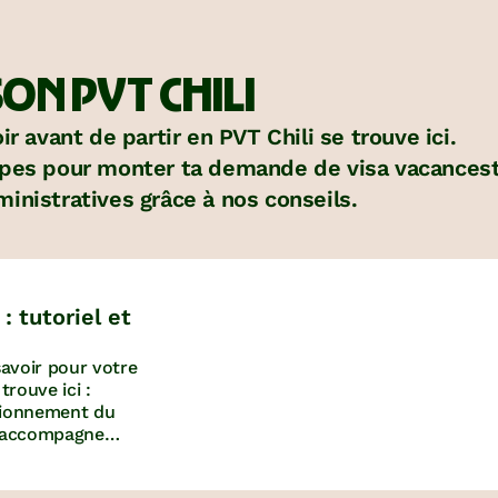
ON PVT CHILI
r avant de partir en PVT Chili se trouve ici.
pes pour monter ta demande de visa vacancestrav
inistratives grâce à nos conseils.
 tutoriel et
avoir pour votre
rouve ici :
ctionnement du
s accompagne
ation de votre
squ’au retrait du