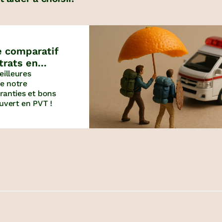
e comparatif
trats en
eilleures
e notre
aranties et bons
uvert en PVT !