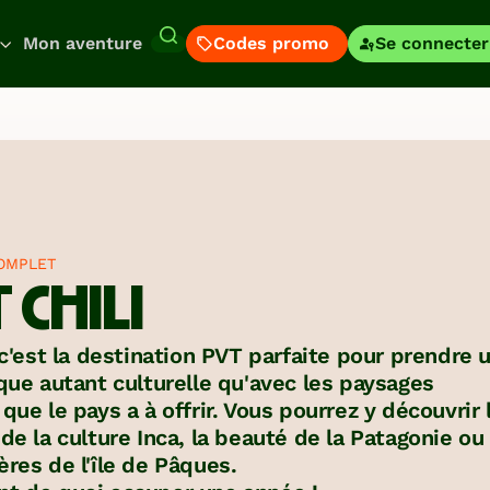
Mon aventure
Codes promo
Se connecter
Japon
Col
ous nos
Coré
Argentine
Sud
Billets
ossiers
Administratif
Assura
d’avion
ratiques
Hon
Brésil
Kon
COMPLET
s dossiers
Nouvelle-
 CHILI
atiques sont là
Canada
Zélande
Bagages
Transports
Logem
Chili
Mex
r t’aider à
éparer ton départ.
pire-toi aussi des
 c'est la destination PVT parfaite pour prendre 
moignages de nos
Démarches
Culture
aque autant culturelle qu'avec les paysages
Témoig
yageurs pour
d'arrivée
locale
que le pays a à offrir. Vous pourrez y découvrir 
éparer ton
néraire.
de la culture Inca, la beauté de la Patagonie ou
ur du
Amériques
Asie/Afrique
res de l'île de Pâques.