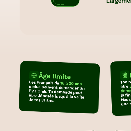
monde
Largemen
Nous avons visité 
pays autour du m
peuvent vous servi
d'escale…
N
r
De
le
av
vo
Âge limite
Ton p
Les Français de
18 à 30 ans
être
inclus peuvent demander un
PVT Chili. Ta demande peut
être déposée jusqu'à la veille
dema
la fi
Nous 
de tes 31 ans.
une 