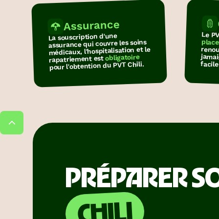
Assurance
Le PV
La souscription d'une
place
assurance qui couvre les soins
médicaux, l'hospitalisation et le
obligatoire
rapatriement est
facile
pour l'obtention du PVT Chili.
PRÉPARER SO
CHILI