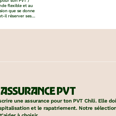
n pour son PVT /
e flexible et au
ission que se donne
t-il réserver ses
ages ou via un
Comment réserver
pen » et des «
loi.
N ASSURANCE PVT
uscrire une assurance pour ton PVT Chili. Elle do
spitalisation et le rapatriement. Notre sélecti
'aider à choisir.