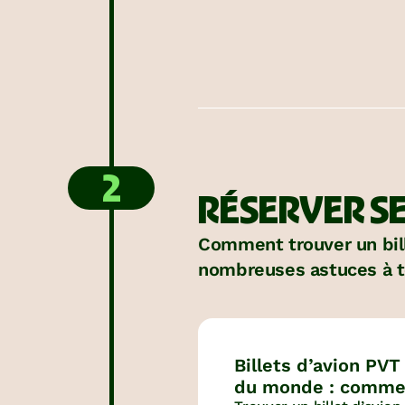
PVT au Consulat.
2
RÉSERVER SE
Comment trouver un bill
nombreuses astuces à te
Billets d’avion PVT
du monde : comme