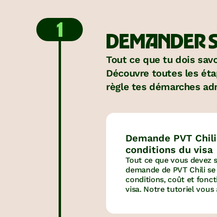
1
DEMANDER S
Tout ce que tu dois savoi
Découvre toutes les éta
règle tes démarches adm
Demande PVT Chili :
conditions du visa
Tout ce que vous devez s
demande de PVT Chili se t
conditions, coût et fon
visa. Notre tutoriel vou
ensuite depuis la prépar
dossier de candidature ju