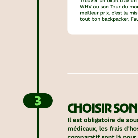
moins cher ?
Trouver un billet d’avio
WHV ou son Tour du mond
meilleur prix, c’est la m
tout bon backpacker. Fau
billets en agence de voy
comparateur de vols ? 
un billet avec retour « o
stopovers » ? Mode d’emp
3
CHOISIR SO
Il est obligatoire de so
médicaux, les frais d'ho
comparatif sont là pour t