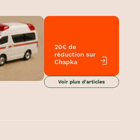
20€ de
réduction sur
Chapka
Voir plus d'articles