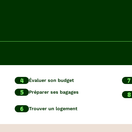
4
7
Évaluer son budget
5
Préparer ses bagages
8
6
Trouver un logement