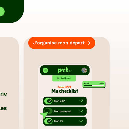
ombie
Pérou
J'organise mon départ
e du
Taïwan
Argent
nce
et
budget
g
Uruguay
g
Travail et
ent
ique
volontariat
une
Visites
nages
et
activités
les