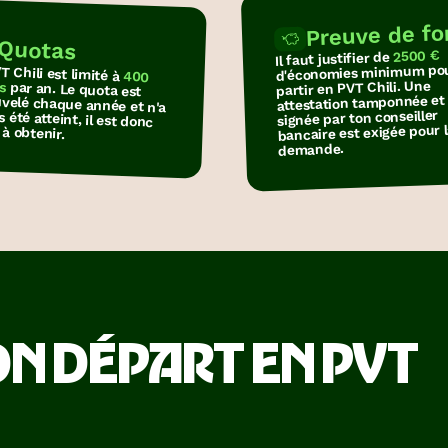
Preuve de f
Quotas
2500 €
Il faut justifier de
d'économies minimum po
T Chili est limité à
400
s
partir en PVT Chili. Une
par an. Le quota est
renouvelé chaque année et n'a
jamais été atteint, il est donc
attestation tamponnée et
signée par ton conseiller
bancaire est exigée pour 
 à obtenir.
demande.
N DÉPART EN PVT