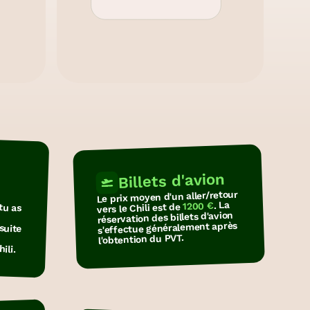
Cambodge
Afrique du
sie
Sud
GRATIS
Virements
Wise
Billets d'avion
Le prix moyen d'un aller/retour
tu as
. La
1200 €
vers le Chili est de
u
e
r
réservation des billets d'avion
s'effectue généralement après
l'obtention du PVT.
ili.