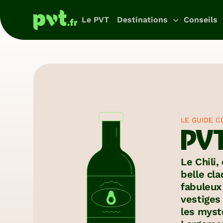
Le PVT
Destinations
Conseils
T
d
p
LE GUIDE 
No
PVT
pr
Australie
pou
pr
Ins
Le Chili,
té
belle cl
vo
fabuleux 
pr
iti
vestiges 
Voyages auto
les mystè