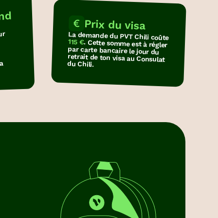
ond
Prix du visa
ur
La demande du PVT Chili coûte
115 €
. Cette somme est à régler
par carte bancaire le jour du
retrait de ton visa au Consulat
la
du Chili.