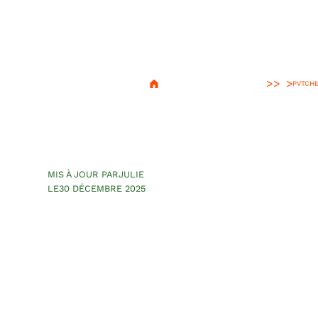
>
PVT
CHI
Demande PVT Chil
conditions du v
MIS À JOUR PAR
JULIE
LE
30 DÉCEMBRE 2025