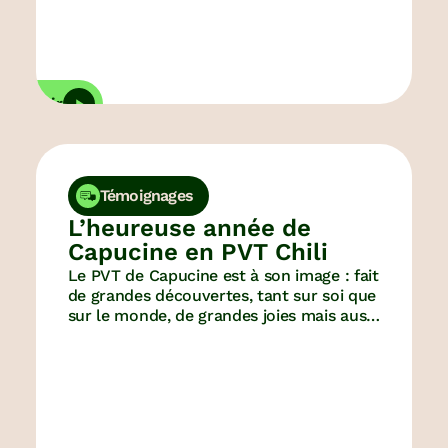
écouvrir
Décou
Témoignages
L’heureuse année de
Capucine en PVT Chili
Le PVT de Capucine est à son image : fait
de grandes découvertes, tant sur soi que
sur le monde, de grandes joies mais aussi
de remises en question. Beaucoup
d’aventures, et un seul leitmotiv :
quoiqu’il arrive, se laisser bercer par la
onda chilena !