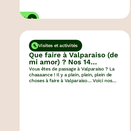
Découvrir
D
Visites et activités
Que faire à Valparaiso (de
mi amor) ? Nos 14
incontournables !
Vous êtes de passage à Valparaiso ? La
chaaaance ! Il y a plein, plein, plein de
choses à faire à Valparaiso… Voici nos
meilleures idées de sorties, de balades et
de lieux à découvrir !