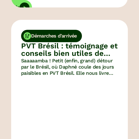
écouvrir
Décou
Démarches d’arrivée
PVT Brésil : témoignage et
conseils bien utiles de
Daphné
Saaaaamba ! Petit (enfin, grand) détour
par le Brésil, où Daphné coule des jours
paisibles en PVT Brésil. Elle nous livre
tous ses conseils pour un voyage et un
PVT au Brésil réussi !