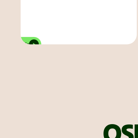
Découvrir
D
OS