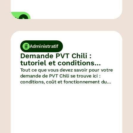
écouvrir
Décou
Administratif
Demande PVT Chili :
tutoriel et conditions
du visa
Tout ce que vous devez savoir pour votre
demande de PVT Chili se trouve ici :
conditions, coût et fonctionnement du
visa. Notre tutoriel vous accompagne
ensuite depuis la préparation de votre
dossier de candidature jusqu’au retrait
du PVT au Consulat.