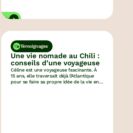
vrir
Témoignages
Une vie nomade au Chili :
conseils d’une voyageuse
Céline est une voyageuse fascinante. À
15 ans, elle traversait déjà l’Atlantique
pour se faire sa propre idée de la vie en
Amérique. Après ça, le mode de vie
nomade est adopté. Du Chili à
l’Argentine, ses aventures sont atypiques
et son mode de vie une véritable
inspiration.