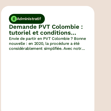
Administratif
Demande PVT Colombie :
tutoriel et conditions
du visa
Envie de partir en PVT Colombie ? Bonne
nouvelle : en 2020, la procédure a été
considérablement simplifiée. Avec notre
tutoriel et nos astuces, vous serez en
Colombie en moins de temps qu’il ne
faut pour le dire !