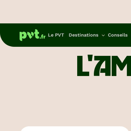
Le PVT
Destinations
Conseils
L'A
T
d
p
No
pr
Australie
pou
pr
Ins
té
vo