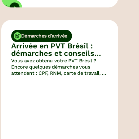
vrir
Démarches d’arrivée
Arrivée en PVT Brésil :
démarches et conseils
pour survivre à vos
Vous avez obtenu votre PVT Brésil ?
débuts !
Encore quelques démarches vous
attendent : CPF, RNM, carte de travail, se
procurer un téléphone, ouvrir un compte
en banque… On vous explique tout, avec
l’aide de Daphné et Justine, nos pvtistes
Brésil préférées.