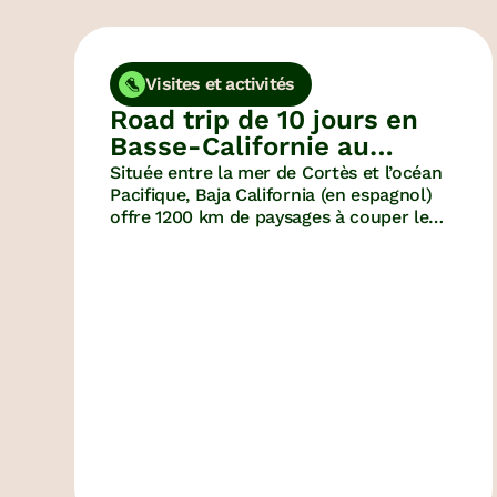
Visites et activités
Road trip de 10 jours en
Basse-Californie au
Mexique
Située entre la mer de Cortès et l’océan
Pacifique, Baja California (en espagnol)
offre 1200 km de paysages à couper le
souffle. Zoom sur cette petite merveille
que vous feriez bien d’intégrer dans vos
plan de voyages ou de PVT Mexique.