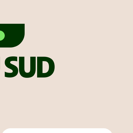
 SUD
ombie
Pérou
e du
Taïwan
Argent
nce
et
budget
g
Uruguay
g
Travail et
ent
ique
volontariat
Visites
nages
et