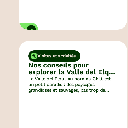
Découvrir
D
Visites et activités
Nos conseils pour
explorer la Valle del Elqui,
au Chili
La Valle del Elqui, au nord du Chili, est
un petit paradis : des paysages
grandioses et sauvages, pas trop de
touristes, un ciel étoilé de folie… Ça a été
l’une de nos étapes préférées au Chili (on
y est d’ailleurs passé deux fois, pour tout
vous dire). Voici donc nos idées
d’activités et nos conseils pour visiter la
Valle del Elqui.