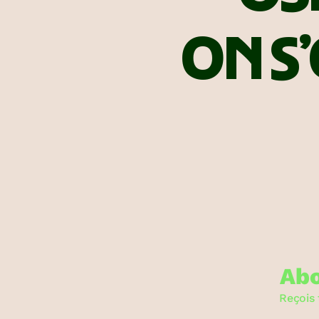
ON S’
Abo
Reçois 