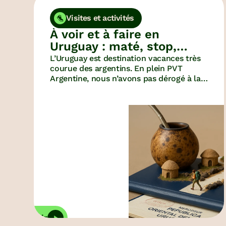
pr
iti
Visites et activités
Voyages auto
À voir et à faire en
monde
Uruguay : maté, stop,
Nous avons visité 
camping et village suisse !
L’Uruguay est destination vacances très
pays autour du m
courue des argentins. En plein PVT
peuvent vous servi
Argentine, nous n’avons pas dérogé à la
d'escale…
règle. Alors, qu’y a t-il à voir et à faire
N
dans ce pays assez méconnu ?
r
De
le
av
vo
Découvrir
D