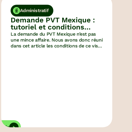
activités
Administratif
Demande PVT Mexique :
tutoriel et conditions
du visa
La demande du PVT Mexique n’est pas
Cambodge
une mince affaire. Nous avons donc réuni
dans cet article les conditions de ce visa
Afrique du
sie
ainsi qu’un tutoriel pour vous guider
Sud
dans vos démarches.
GRATIS
Virements
Wise
vrir