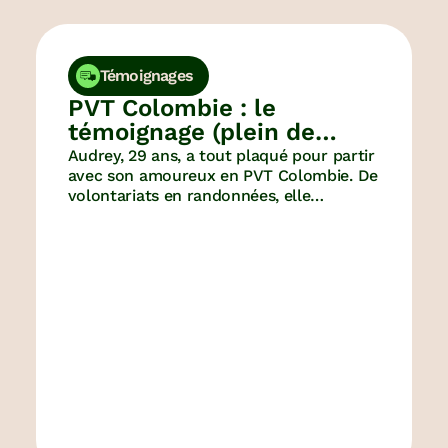
Témoignages
PVT Colombie : le
témoignage (plein de
bonnes ondes) d’Audrey
Audrey, 29 ans, a tout plaqué pour partir
avec son amoureux en PVT Colombie. De
volontariats en randonnées, elle
découvre un pays fascinant pour ses
paysages, sa culture ancestrale et ses
habitants franchement sympas…
Entretien avec une voyageuse toujours
en soif de découverte !