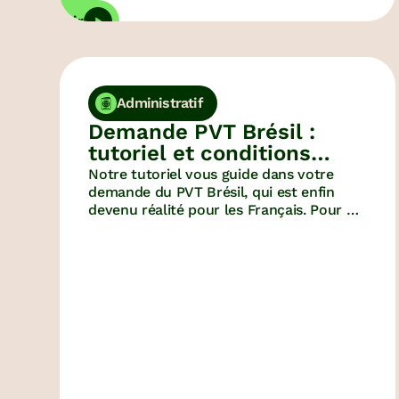
Découvrir
D
Administratif
Demande PVT Brésil :
tutoriel et conditions
du visa
Notre tutoriel vous guide dans votre
demande du PVT Brésil, qui est enfin
devenu réalité pour les Français. Pour ne
pas perdre plus de temps, on a regroupé
dans cet article les conditions et
démarches pour obtenir ce visa tant
attendu !