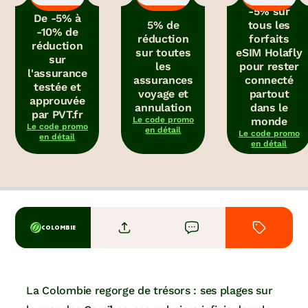
-5% sur
De -5% à
5% de
tous les
-10% de
réduction
forfaits
réduction
sur toutes
eSIM Holafly
sur
les
pour rester
l'assurance
assurances
connecté
testée et
voyage et
partout
approuvée
annulation
dans le
par PVT.fr
Le code promo
monde
Le code promo
en détail
Le code promo
en détail
en détail
COLOMBIE
La Colombie regorge de trésors : ses plages sur