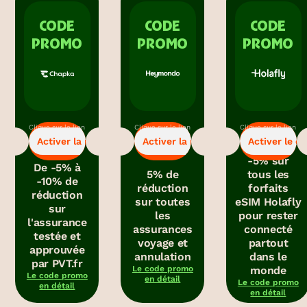
CODE
CODE
CODE
PROMO
PROMO
PROMO
Clique sur le lien
Clique sur le lien
Clique sur le lien
-5%
-5%
-5%
pour bénéficier
pour bénéficier
pour obtenir le
Activer la promo
Activer la promo
Activer le c
de la promo.
de la promo.
code promo.
-5% sur
De -5% à
5% de
tous les
-10% de
réduction
forfaits
réduction
sur toutes
eSIM Holafly
sur
les
pour rester
l'assurance
assurances
connecté
testée et
voyage et
partout
approuvée
annulation
dans le
par PVT.fr
Le code promo
monde
Le code promo
en détail
Le code promo
en détail
en détail