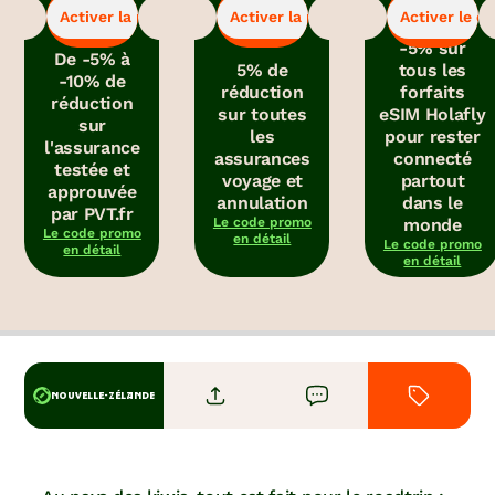
-5%
-5%
-5%
pour bénéficier
pour bénéficier
pour obtenir le
Activer la promo
Activer la promo
Activer le c
de la promo.
de la promo.
code promo.
-5% sur
De -5% à
5% de
tous les
-10% de
réduction
forfaits
réduction
sur toutes
eSIM Holafly
sur
les
pour rester
l'assurance
assurances
connecté
testée et
voyage et
partout
approuvée
annulation
dans le
par PVT.fr
Le code promo
monde
Le code promo
en détail
Le code promo
en détail
en détail
NOUVELLE-ZÉLANDE