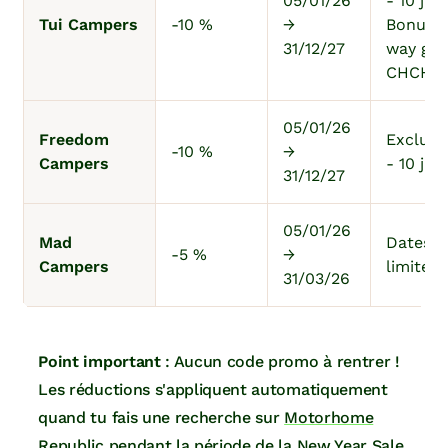
05/01/26
- 10 jan
Tui Campers
-10 %
→
Bonus 
31/12/27
way gra
CHCH-
05/01/26
Freedom
Exclu 2
-10 %
→
Campers
- 10 jan
31/12/27
05/01/26
Mad
Dates t
-5 %
→
Campers
limitées
31/03/26
Point important
: Aucun code promo à rentrer !
Les réductions s'appliquent automatiquement
quand tu fais une recherche sur
Motorhome
Republic
pendant la période de la New Year Sale