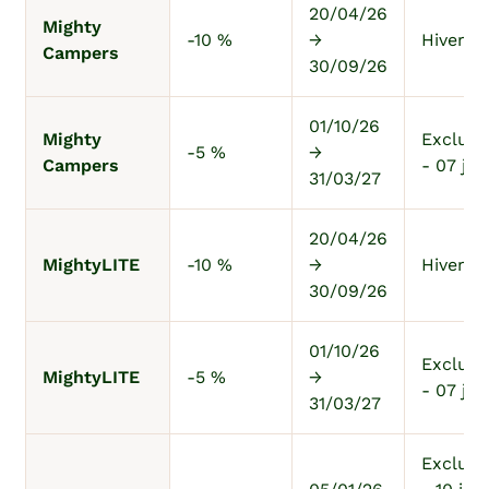
20/04/26
Mighty
-10 %
→
Hiver au
Campers
30/09/26
01/10/26
Mighty
Exclu 1
-5 %
→
Campers
- 07 jan
31/03/27
20/04/26
MightyLITE
-10 %
→
Hiver au
30/09/26
01/10/26
Exclu 1
MightyLITE
-5 %
→
- 07 jan
31/03/27
Exclu 2