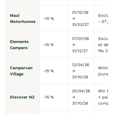
01/10/26
Maui
Exclu 1
-10 %
→
Motorhomes
- 07 jan
31/03/27
07/01/26
Exclu j
Elements
-15 %
→
et déc 
Campers
31/12/27
fév 27
12/04/26
Campervan
Minimu
-15 %
→
Village
jours
31/10/26
20/04/26
Min 10 
Discover NZ
-15 %
→
+ paiem
31/10/26
comple