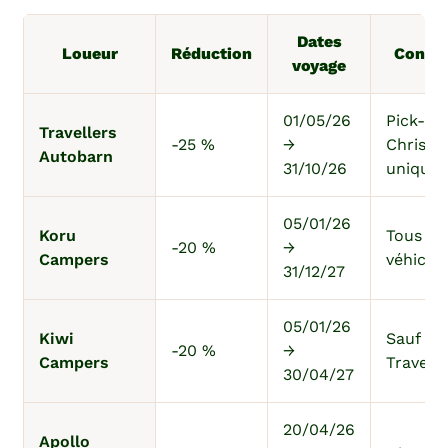
Dates
Loueur
Réduction
Condit
voyage
01/05/26
Pick-up
Travellers
-25 %
→
Christc
Autobarn
31/10/26
unique
05/01/26
Koru
Tous
-20 %
→
Campers
véhicul
31/12/27
05/01/26
Kiwi
Sauf
-20 %
→
Campers
Travell
30/04/27
20/04/26
Apollo