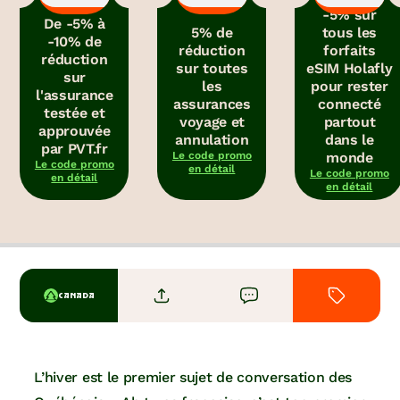
-5% sur
De -5% à
5% de
tous les
-10% de
réduction
forfaits
réduction
sur toutes
eSIM Holafly
sur
les
pour rester
l'assurance
assurances
connecté
testée et
voyage et
partout
approuvée
annulation
dans le
par PVT.fr
Le code promo
monde
Le code promo
en détail
Le code promo
en détail
en détail
CANADA
L’hiver est le premier sujet de conversation des