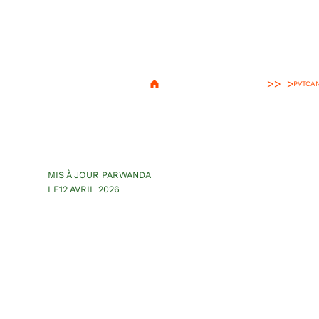
>
PVT
CA
Mon roadtrip d
du Canada
MIS À JOUR PAR
WANDA
LE
12 AVRIL 2026