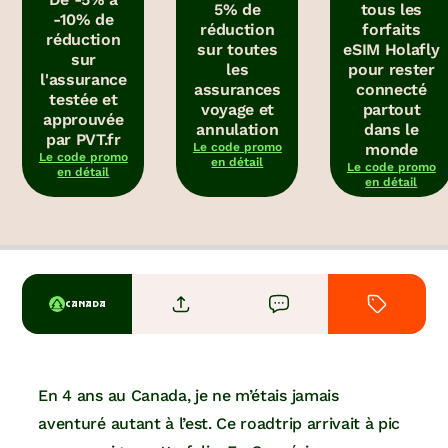
5% de
tous les
-10% de
réduction
forfaits
réduction
sur toutes
eSIM Holafly
sur
les
pour rester
l'assurance
assurances
connecté
testée et
voyage et
partout
approuvée
annulation
dans le
par PVT.fr
Le code promo
monde
Le code promo
en détail
Le code promo
en détail
en détail
CANADA
En 4 ans au Canada, je ne m’étais jamais
aventuré autant à l’est. Ce roadtrip arrivait à pic