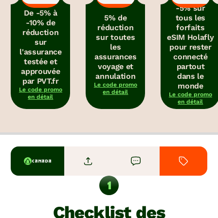
-5% sur
De -5% à
5% de
tous les
-10% de
réduction
forfaits
réduction
sur toutes
eSIM Holafly
sur
les
pour rester
l'assurance
assurances
connecté
testée et
voyage et
partout
approuvée
annulation
dans le
par PVT.fr
Le code promo
monde
Le code promo
en détail
Le code promo
en détail
en détail
CANADA
Checklist des