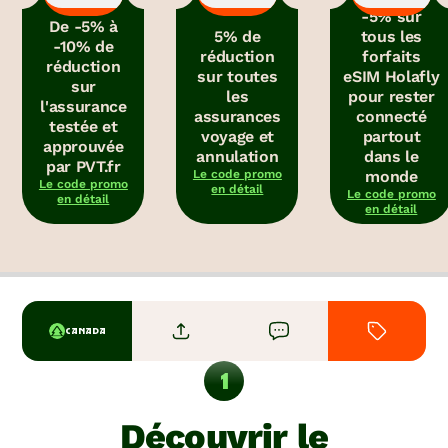
-5% sur
De -5% à
5% de
tous les
-10% de
réduction
forfaits
réduction
sur toutes
eSIM Holafly
sur
les
pour rester
l'assurance
assurances
connecté
testée et
voyage et
partout
approuvée
annulation
dans le
par PVT.fr
Le code promo
monde
Le code promo
en détail
Le code promo
en détail
en détail
CANADA
Découvrir le