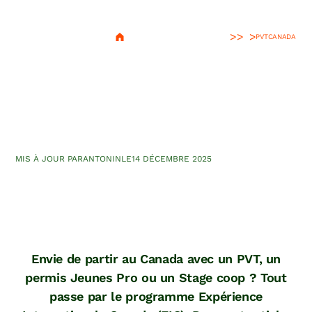
>
PVT
CANADA
Le programme EIC : qu'est-
ce que c'est ? Comment
participer ?
MIS À JOUR PAR
ANTONIN
LE
14 DÉCEMBRE 2025
Envie de partir au Canada avec un PVT, un
permis Jeunes Pro ou un Stage coop ? Tout
passe par le programme Expérience