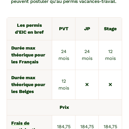
peuvent postuler qu'au permis vacances-travail.
Les permis
PVT
JP
Stage
d'EIC en bref
Durée max
24
24
12
théorique pour
mois
mois
mois
les Français
Durée max
12
théorique pour
❌
❌
mois
les Belges
Prix
Frais de
184,75
184,75
184,75