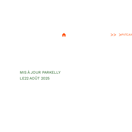
>
PVT
CA
J’ai tout quitté
Canada dans le
MIS À JOUR PAR
KELLY
LE
22 AOÛT 2025