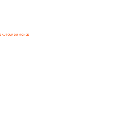
E AUTOUR DU MONDE
endre, visiter,
 laissez vous guide