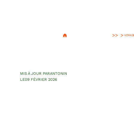
>
VOYAG
Sukhothai : s’y r
dormir, manger,
MIS À JOUR PAR
ANTONIN
LE
09 FÉVRIER 2026