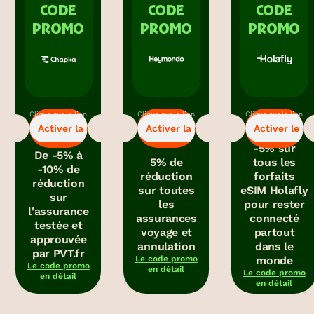
CODE
CODE
CODE
PROMO
PROMO
PROMO
Clique sur le lien
Clique sur le lien
Clique sur le lien
-5%
-5%
-5%
pour bénéficier
pour bénéficier
pour obtenir le
Activer la promo
Activer la promo
Activer le c
de la promo.
de la promo.
code promo.
-5% sur
De -5% à
5% de
tous les
-10% de
réduction
forfaits
réduction
sur toutes
eSIM Holafly
sur
les
pour rester
l'assurance
assurances
connecté
testée et
voyage et
partout
approuvée
annulation
dans le
par PVT.fr
Le code promo
monde
Le code promo
en détail
Le code promo
en détail
en détail