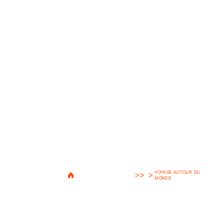
VOYAGE AUTOUR DU
>
MONDE
Bangkok, le choc des
cultures