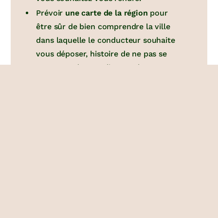
Prévoir
une carte de la région
pour
être sûr de bien comprendre la ville
dans laquelle le conducteur souhaite
vous déposer, histoire de ne pas se
retrouver dans un lieu totalement
inconnu !
Se placer
à la sortie des villes
en
direction de votre destination et à un
endroit où le conducteur
peut
facilement se garer
.
Alléger votre sac au maximum
. Je
sais à quel point les concessions sont
difficiles surtout pour les filles, mais
vous en serez plus que ravis une fois
les kilomètres parcourus avec votre