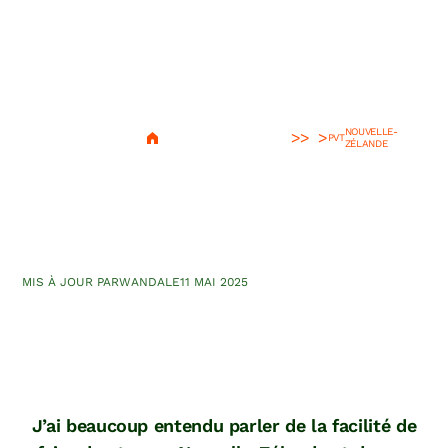
NOUVELLE-
>
PVT
ZÉLANDE
Faire du stop en Nouvelle-
Zélande
MIS À JOUR PAR
WANDA
LE
11 MAI 2025
J’ai beaucoup entendu parler de la facilité de