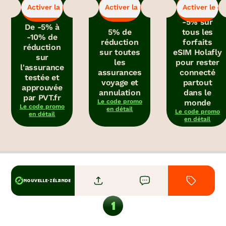
-5%
-5%
-5%
pour bénéficier
pour bénéficier
pour obtenir le
Activer la promo
Activer la promo
Activer le c
de la promo.
de la promo.
code promo.
-5% sur
De -5% à
5% de
tous les
-10% de
réduction
forfaits
réduction
sur toutes
eSIM Holafly
sur
les
pour rester
l'assurance
assurances
connecté
testée et
voyage et
partout
approuvée
annulation
dans le
par PVT.fr
Le code promo
monde
Le code promo
en détail
Le code promo
en détail
en détail
NOUVELLE-ZÉLANDE