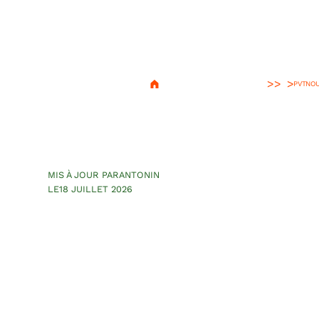
>
PVT
NOU
PVT Nouvelle-Zé
2026
MIS À JOUR PAR
ANTONIN
LE
18 JUILLET 2026