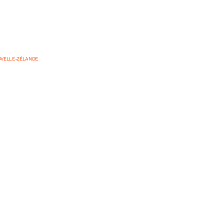
VELLE-ZÉLANDE
lande : check-list