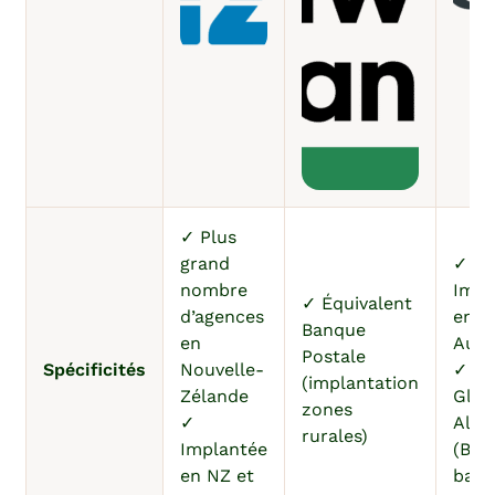
✓ Plus
grand
✓
nombre
Impl
✓ Équivalent
d’agences
en N
Banque
en
Aust
Postale
Spécificités
Nouvelle-
✓ M
(implantation
Zélande
Glob
zones
✓
Alli
rurales)
Implantée
(BNP
en NZ et
bank