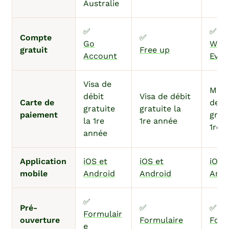
Australie
✅
✅
Compte
✅
Go
Wes
gratuit
Free up
Account
Ever
Visa de
Mast
débit
Visa de débit
Carte de
de d
gratuite
gratuite la
paiement
gratu
la 1re
1re année
1re 
année
Application
iOS et
iOS et
iOS 
mobile
Android
Android
Andr
✅
Pré-
✅
✅
Formulair
ouverture
Formulaire
Form
e