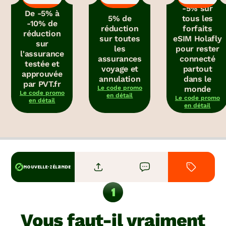
-5% sur
De -5% à
5% de
tous les
-10% de
réduction
forfaits
réduction
sur toutes
eSIM Holafly
sur
les
pour rester
l'assurance
assurances
connecté
testée et
voyage et
partout
approuvée
annulation
dans le
par PVT.fr
Le code promo
monde
Le code promo
en détail
Le code promo
en détail
en détail
NOUVELLE-ZÉLANDE
Vous faut-il vraiment