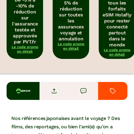
5% de
tous les
-10% de
réduction
forfaits
réduction
sur toutes
eSIM Holafly
sur
les
pour rester
l'assurance
assurances
connecté
testée et
voyage et
partout
approuvée
annulation
dans le
par PVT.fr
Le code promo
monde
Le code promo
en détail
Le code promo
en détail
en détail
JAPON
Nos références japonaises avant le voyage ? Des
films, des reportages, ou bien l’ami(e) qu’on a