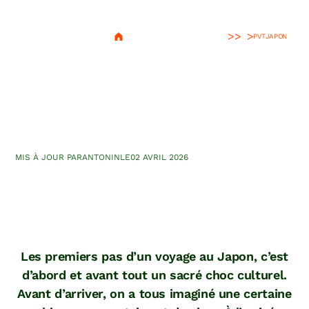
>
PVT
JAPON
20 découvertes et chocs
culturels d’un premier
voyage au Japon
MIS À JOUR PAR
ANTONIN
LE
02 AVRIL 2026
Les premiers pas d’un voyage au Japon, c’est
d’abord et avant tout un sacré choc culturel.
Avant d’arriver, on a tous imaginé une certaine