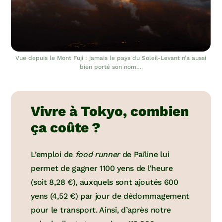
Vue depuis le Mont Fuji : jamais le pays du Soleil-Levant n’a aussi
bien porté son nom…
Vivre à Tokyo, combien
ça coûte ?
L’emploi de
food runner
de Païline lui
permet de gagner 1100 yens de l’heure
(soit 8,28 €), auxquels sont ajoutés 600
yens (4,52 €) par jour de dédommagement
pour le transport. Ainsi, d’après notre