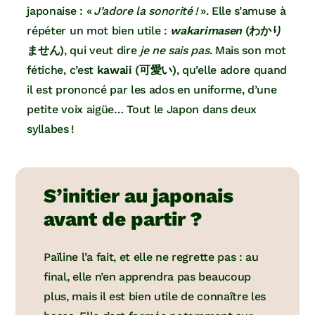
japonaise : «
J’adore la sonorité !
». Elle s’amuse à
répéter un mot bien utile :
wakarimasen
(わかり
ません)
, qui veut dire
je ne sais pas
. Mais son mot
fétiche, c’est
kawaii (可愛い)
, qu’elle adore quand
il est prononcé par les ados en uniforme, d’une
petite voix aigüe… Tout le Japon dans deux
syllabes !
S’initier au japonais
avant de partir ?
Païline l’a fait, et elle ne regrette pas : au
final, elle n’en apprendra pas beaucoup
plus, mais il est bien utile de connaître les