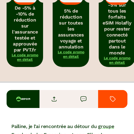
-5% sur
De -5% à
5% de
tous les
-10% de
réduction
forfaits
réduction
sur toutes
eSIM Holafly
sur
les
pour rester
l'assurance
assurances
connecté
testée et
voyage et
partout
approuvée
annulation
dans le
par PVT.fr
Le code promo
monde
Le code promo
en détail
Le code promo
en détail
en détail
JAPON
Païline, je l’ai rencontrée au détour du
groupe