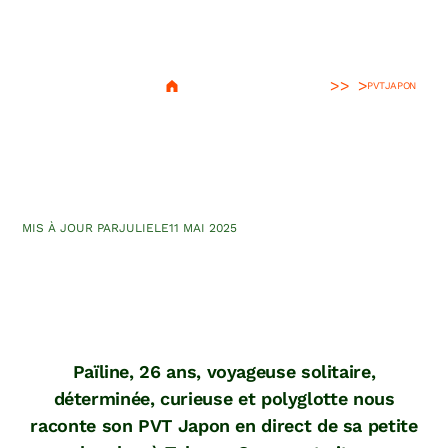
>
PVT
JAPON
Témoignage : le PVT Japon
de Païline
MIS À JOUR PAR
JULIE
LE
11 MAI 2025
Païline, 26 ans, voyageuse solitaire,
déterminée, curieuse et polyglotte nous
raconte son PVT Japon en direct de sa petite