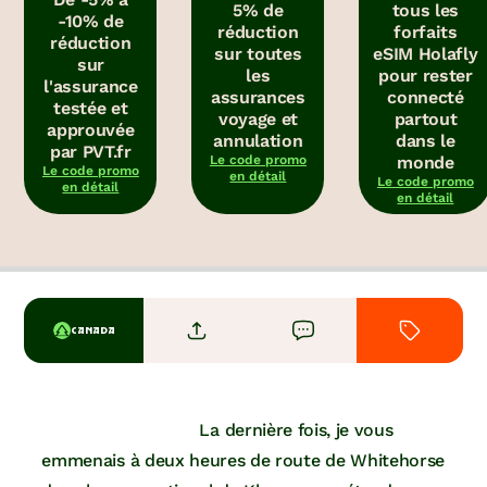
5% de
tous les
-10% de
réduction
forfaits
réduction
sur toutes
eSIM Holafly
sur
les
pour rester
l'assurance
assurances
connecté
testée et
voyage et
partout
approuvée
annulation
dans le
par PVT.fr
Le code promo
monde
Le code promo
en détail
Le code promo
en détail
en détail
CANADA
La dernière fois, je vous
emmenais à deux heures de route de Whitehorse