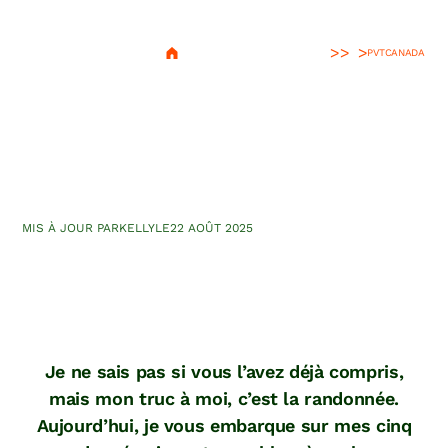
>
PVT
CANADA
5 randonnées à moins de 30
minutes en voiture de
Whitehorse
MIS À JOUR PAR
KELLY
LE
22 AOÛT 2025
Je ne sais pas si vous l’avez déjà compris,
mais mon truc à moi, c’est la randonnée.
Aujourd’hui, je vous embarque sur mes cinq