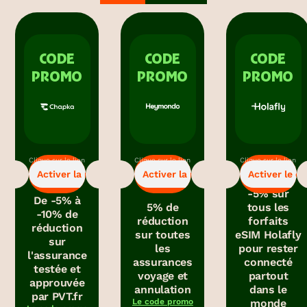
CODE
CODE
CODE
PROMO
PROMO
PROMO
Clique sur le lien
Clique sur le lien
Clique sur le lien
-5%
-5%
-5%
pour bénéficier
pour bénéficier
pour obtenir le
Activer la promo
Activer la promo
Activer le c
de la promo.
de la promo.
code promo.
-5% sur
De -5% à
5% de
tous les
-10% de
réduction
forfaits
réduction
sur toutes
eSIM Holafly
sur
les
pour rester
l'assurance
assurances
connecté
testée et
voyage et
partout
approuvée
annulation
dans le
par PVT.fr
Le code promo
monde