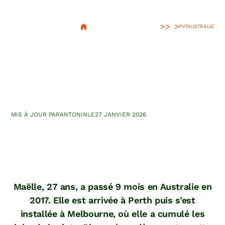
>
PVT
AUSTRALIE
Devenir barista en PVT
Australie : les bons conseils
de Maëlle
MIS À JOUR PAR
ANTONIN
LE
27 JANVIER 2026
Maëlle, 27 ans, a passé 9 mois en Australie en
2017. Elle est arrivée à Perth puis s’est
installée à Melbourne, où elle a cumulé les