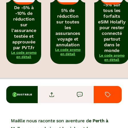
-5% sur
De -5% à
5% de
tous les
-10% de
réduction
forfaits
réduction
sur toutes
eSIM Holafly
sur
les
pour rester
l'assurance
assurances
connecté
testée et
voyage et
partout
approuvée
annulation
dans le
par PVT.fr
Le code promo
monde
Le code promo
en détail
Le code promo
en détail
en détail
AUSTRALIE
Maëlle nous raconte son aventure d
e Perth à