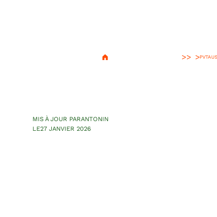
>
PVT
AUS
Notre mauvaise
Apollo camper r
MIS À JOUR PAR
ANTONIN
LE
27 JANVIER 2026