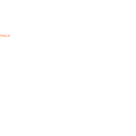
TRALIE
 expérience avec
ental en Australie