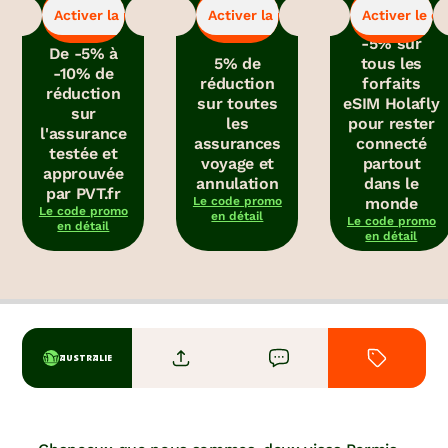
-5%
-5%
-5%
pour bénéficier
pour bénéficier
pour obtenir le
Activer la promo
Activer la promo
Activer le c
de la promo.
de la promo.
code promo.
-5% sur
De -5% à
5% de
tous les
-10% de
réduction
forfaits
réduction
sur toutes
eSIM Holafly
sur
les
pour rester
l'assurance
assurances
connecté
testée et
voyage et
partout
approuvée
annulation
dans le
par PVT.fr
Le code promo
monde
Le code promo
en détail
Le code promo
en détail
en détail
AUSTRALIE