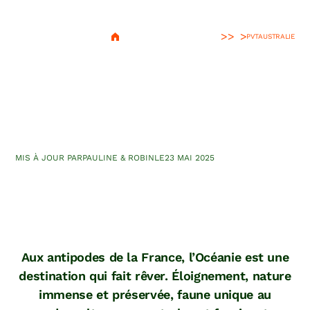
>
PVT
AUSTRALIE
Australie vs Nouvelle-
Zélande : le match des WHV
en Océanie
MIS À JOUR PAR
PAULINE & ROBIN
LE
23 MAI 2025
Aux antipodes de la France, l’Océanie est une
destination qui fait rêver. Éloignement, nature
immense et préservée, faune unique au