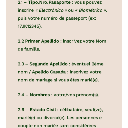
2.1 –
Tipo.Nro.Pasaporte
: vous pouvez
inscrire
« Electrónico »
ou
« Biométrico »
,
puis votre numéro de passeport (ex:
17JK12345).
2.2
Primer Apellido
: inscrivez votre Nom
de famille.
2.3 –
Segundo Apellido
: éventuel 2ème
nom /
Apelido Casada
: inscrivez votre
nom de mariage si vous êtes marié(e).
2.4 –
Nombres
: votre/vos prénom(s).
2.6 –
Estado Civil
: célibataire, veuf(ve),
marié(e) ou divorcé(e). Les personnes e
couple non mariée sont considérées