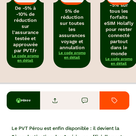
-5% sur
De -5% à
5% de
tous les
-10% de
réduction
forfaits
réduction
sur toutes
eSIM Holafly
sur
les
pour rester
l'assurance
assurances
connecté
testée et
voyage et
partout
approuvée
annulation
dans le
par PVT.fr
Le code promo
monde
Le code promo
en détail
Le code promo
en détail
en détail
PÉROU
Le PVT Pérou est enfin disponible : il devient la