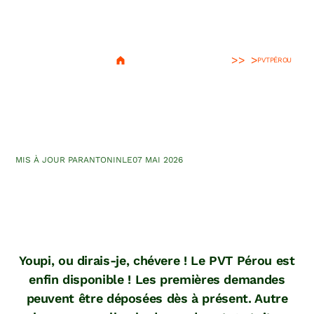
>
PVT
PÉROU
Demande PVT Pérou :
tutoriel et conditions du visa
MIS À JOUR PAR
ANTONIN
LE
07 MAI 2026
Youpi, ou dirais-je, chévere ! Le PVT Pérou est
enfin disponible ! Les premières demandes
peuvent être déposées dès à présent. Autre