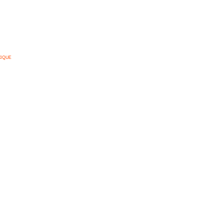
IQUE
 jours en Basse-
exique