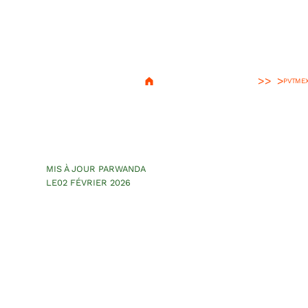
>
PVT
MEX
Road trip de 10
Californie au M
MIS À JOUR PAR
WANDA
LE
02 FÉVRIER 2026