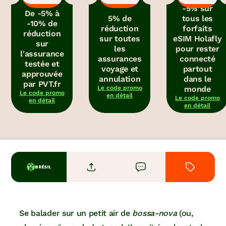
-5% sur
De -5% à
5% de
tous les
-10% de
réduction
forfaits
réduction
sur toutes
eSIM Holafly
sur
les
pour rester
l'assurance
assurances
connecté
testée et
voyage et
partout
approuvée
annulation
dans le
par PVT.fr
Le code promo
monde
Le code promo
en détail
Le code promo
en détail
en détail
BRÉSIL
Se balader sur un petit air de
bossa-nova
(ou,