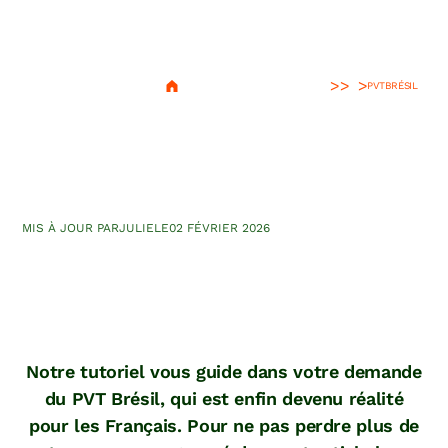
>
PVT
BRÉSIL
Demande PVT Brésil :
tutoriel et conditions du visa
MIS À JOUR PAR
JULIE
LE
02 FÉVRIER 2026
Notre tutoriel vous guide dans votre demande
du PVT Brésil, qui est enfin devenu réalité
pour les Français. Pour ne pas perdre plus de