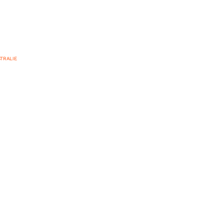
TRALIE
meilleures auberges
 2026