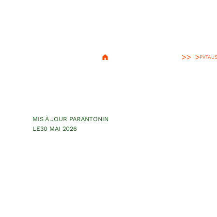
>
PVT
AUS
Hobart : les 3 
de jeunesse en
MIS À JOUR PAR
ANTONIN
LE
30 MAI 2026