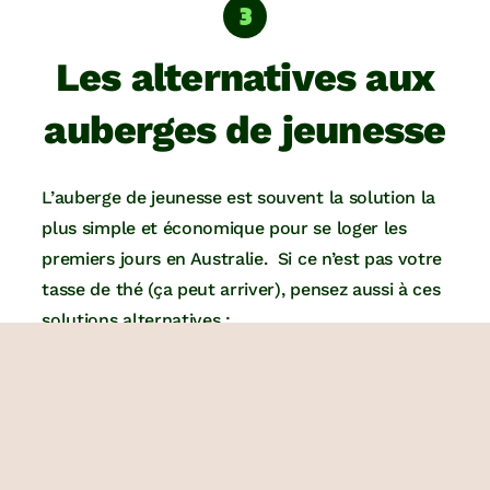
Les alternatives aux
auberges de jeunesse
L’auberge de jeunesse est souvent la solution la
plus simple et économique pour se loger les
premiers jours en Australie. Si ce n’est pas votre
tasse de thé (ça peut arriver), pensez aussi à ces
solutions alternatives :
le
Couchsurfing
, pour
dormir directement
chez l’habitant
, ceci gratuitement ;
les réseaux
Helpx et Woofing
, pour travailler
chez l’habitant
, en échange du gite et