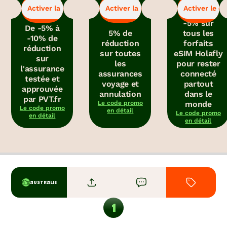
-5%
-5%
-5%
pour bénéficier
pour bénéficier
pour obtenir le
Activer la promo
Activer la promo
Activer le c
de la promo.
de la promo.
code promo.
-5% sur
De -5% à
5% de
tous les
-10% de
réduction
forfaits
réduction
sur toutes
eSIM Holafly
sur
les
pour rester
l'assurance
assurances
connecté
testée et
voyage et
partout
approuvée
annulation
dans le
par PVT.fr
Le code promo
monde
Le code promo
en détail
Le code promo
en détail
en détail
AUSTRALIE