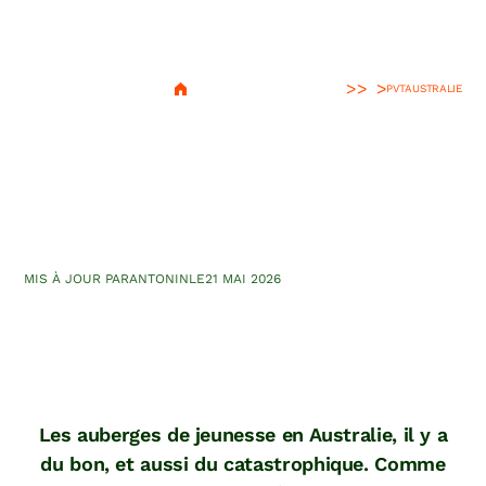
>
PVT
AUSTRALIE
Les meilleures auberges de
jeunesse d’Australie :
sélection de voyageurs
MIS À JOUR PAR
ANTONIN
LE
21 MAI 2026
Les auberges de jeunesse en Australie, il y a
du bon, et aussi du catastrophique. Comme