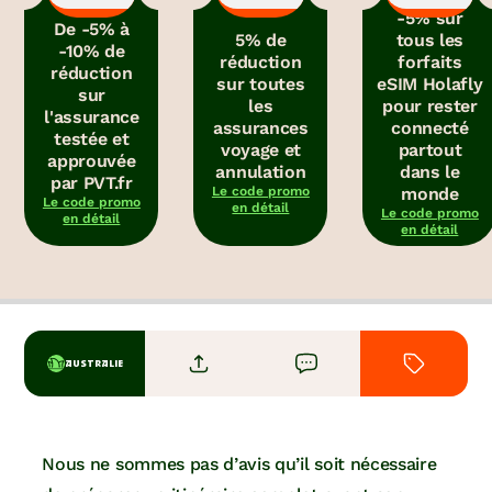
-5% sur
De -5% à
5% de
tous les
-10% de
réduction
forfaits
réduction
sur toutes
eSIM Holafly
sur
les
pour rester
l'assurance
assurances
connecté
testée et
voyage et
partout
approuvée
annulation
dans le
par PVT.fr
Le code promo
monde
Le code promo
en détail
Le code promo
en détail
en détail
AUSTRALIE
Nous ne sommes pas d’avis qu’il soit nécessaire