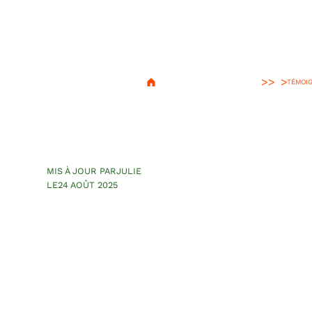
>
TÉMOI
Le caca en voya
bien digérer à l
MIS À JOUR PAR
JULIE
LE
24 AOÛT 2025