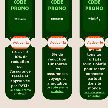
CODE
CODE
CODE
PROMO
PROMO
PROMO
Clique sur le lien
Clique sur le lien
Clique sur le lien
-5%
-5%
-5%
pour bénéficier
pour bénéficier
pour obtenir le
Activer la promo
Activer la promo
Activer le c
de la promo.
de la promo.
code promo.
-5% sur
De -5% à
5% de
tous les
-10% de
réduction
forfaits
réduction
sur toutes
eSIM Holafly
sur
les
pour rester
l'assurance
assurances
connecté
testée et
voyage et
partout
approuvée
annulation
dans le
par PVT.fr
Le code promo
monde
Le code promo
en détail
Le code promo
en détail
en détail