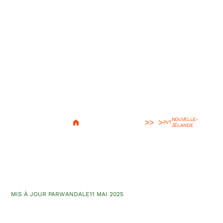
NOUVELLE-
>
PVT
ZÉLANDE
J’ai travaillé dans un bar en
Nouvelle Zélande
MIS À JOUR PAR
WANDA
LE
11 MAI 2025