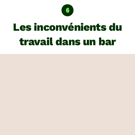
Les inconvénients du
travail dans un bar
Ils sont rares, mais si je devais en citer un ou
deux,
je dirais
la paie et le fait de ne pas avoir
un emploi du temps organisé
des semaines à
l’avance
, mais très franchement, je prends
vraiment plaisir à aller au boulot !