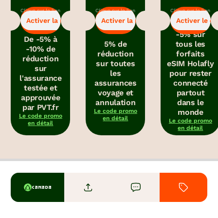
Clique sur le lien
Clique sur le lien
Clique sur le lien
-5%
-5%
-5%
pour bénéficier
pour bénéficier
pour obtenir le
Activer la promo
Activer la promo
Activer le c
de la promo.
de la promo.
code promo.
-5% sur
De -5% à
5% de
tous les
-10% de
réduction
forfaits
réduction
sur toutes
eSIM Holafly
sur
les
pour rester
l'assurance
assurances
connecté
testée et
voyage et
partout
approuvée
annulation
dans le
par PVT.fr
Le code promo
monde
Le code promo
en détail
Le code promo
en détail
en détail
CANADA