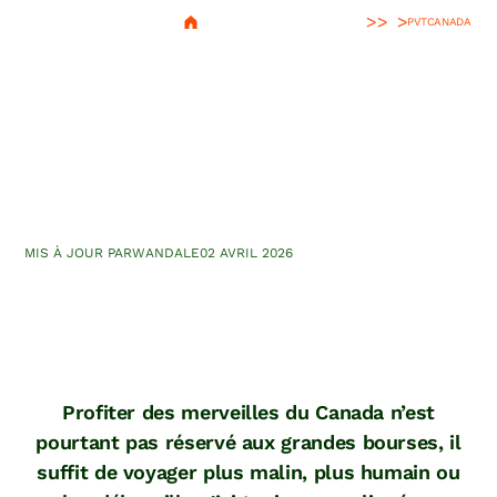
>
PVT
CANADA
Le PVT Canada à petit
budget : comment
économiser et voyager moins
cher
MIS À JOUR PAR
WANDA
LE
02 AVRIL 2026
Profiter des merveilles du Canada n’est
pourtant pas réservé aux grandes bourses, il
suffit de voyager plus malin, plus humain ou