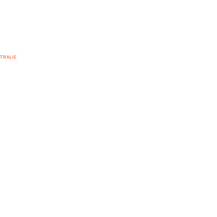
TRALIE
 de la Sunshine
t ses environs