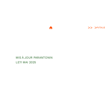
>
PVT
AUS
À la découverte
coast : Noosa e
MIS À JOUR PAR
ANTONIN
LE
11 MAI 2025