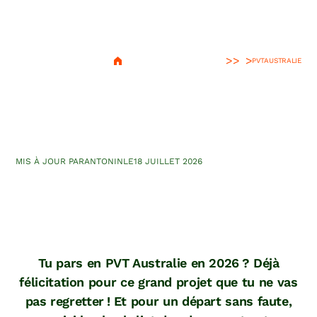
>
PVT
AUSTRALIE
PVT Australie 2026 : la
check-list indispensable
MIS À JOUR PAR
ANTONIN
LE
18 JUILLET 2026
Tu pars en PVT Australie en 2026 ? Déjà
félicitation pour ce grand projet que tu ne vas
pas regretter ! Et pour un départ sans faute,