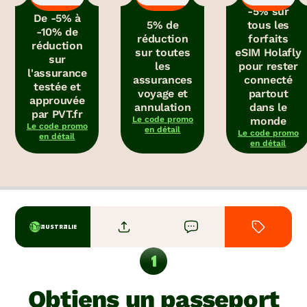
-5% sur
De -5% à
5% de
tous les
-10% de
réduction
forfaits
réduction
sur toutes
eSIM Holafly
sur
les
pour rester
l'assurance
assurances
connecté
testée et
voyage et
partout
approuvée
annulation
dans le
par PVT.fr
Le code promo
monde
Le code promo
en détail
Le code promo
en détail
en détail
AUSTRALIE
Obtiens un passeport