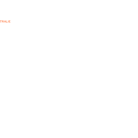
TRALIE
 cinéma : les
 des années 80 à