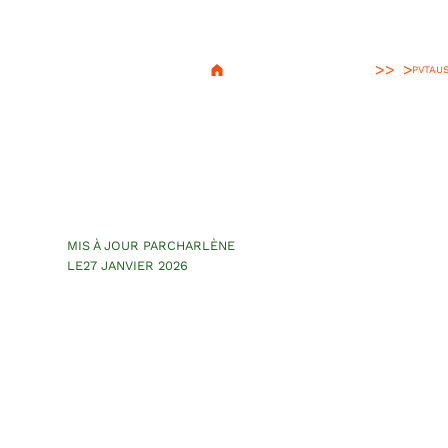
>
PVT
AUS
L’Australie et le
meilleurs films
nos jours
MIS À JOUR PAR
CHARLÈNE
LE
27 JANVIER 2026