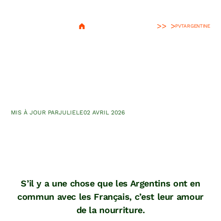
>
PVT
ARGENTINE
5 spécialités culinaires à
absolument goûter en
Argentine
MIS À JOUR PAR
JULIE
LE
02 AVRIL 2026
S’il y a une chose que les Argentins ont en
commun avec les Français, c’est leur amour
de la nourriture.