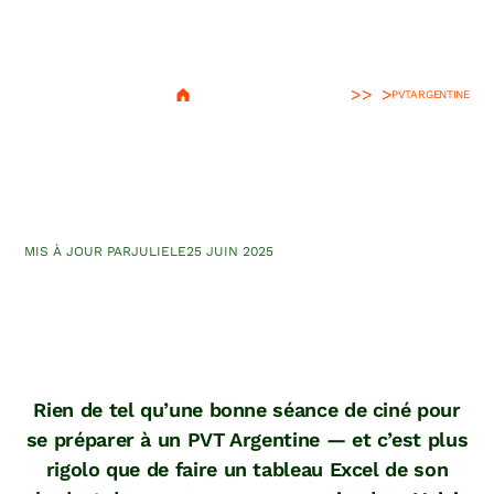
>
PVT
ARGENTINE
Top 16 des films à voir avant
de voyager en Argentine
MIS À JOUR PAR
JULIE
LE
25 JUIN 2025
Rien de tel qu’une bonne séance de ciné pour
se préparer à un PVT Argentine — et c’est plus
rigolo que de faire un tableau Excel de son