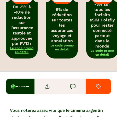
-5% sur
De -5% à
5% de
tous les
-10% de
réduction
forfaits
réduction
sur toutes
eSIM Holafly
sur
les
pour rester
l'assurance
assurances
connecté
testée et
voyage et
partout
approuvée
annulation
dans le
par PVT.fr
Le code promo
monde
Le code promo
en détail
Le code promo
en détail
en détail
ARGENTINE
Vous noterez assez vite que
le cinéma argentin