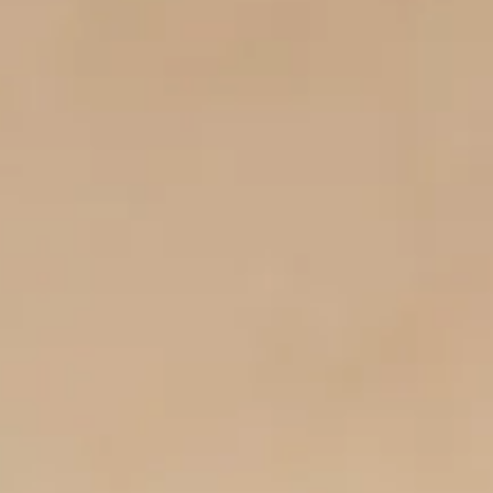
T
d
p
No
pr
Australie
pou
pr
Ins
té
vo
pr
iti
Voyages auto
monde
Nous avons visité 
pays autour du m
peuvent vous servi