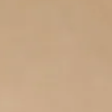
ombie
Pérou
e du
Taïwan
Argent
nce
et
budget
g
Uruguay
g
Travail et
ent
ique
volontariat
Visites
nages
et
activités
Cambodge