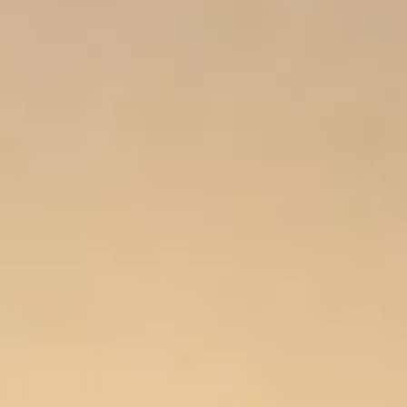
Thaïlande
Indoné
États-
os
Unis
-5%
-10€
éductions
Assurances
Billets
s
codes promo
sur
voyages
d’avion
s services que nous
Chapka
Ulysse
ons testés en
yage.