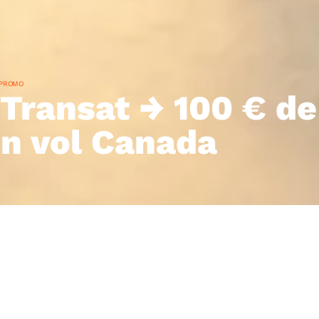
 PROMO
Transat → 100 € de
on vol Canada