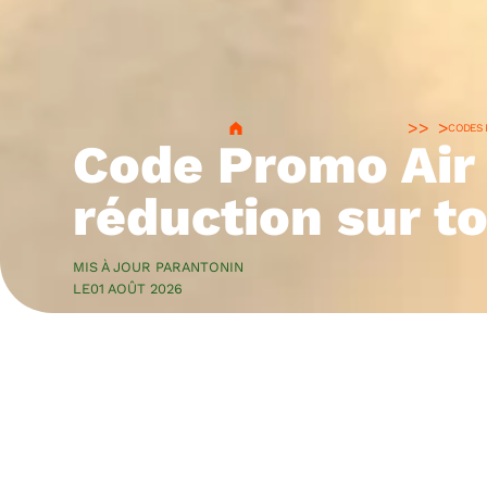
>
CODES
Code Promo Air 
réduction sur t
MIS À JOUR PAR
ANTONIN
LE
01 AOÛT 2026