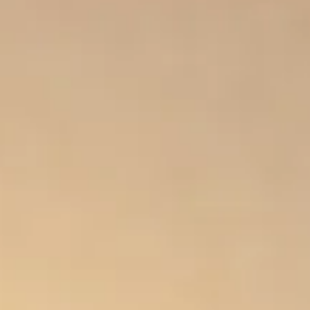
Afrique du
sie
Sud
GRATIS
Virements
Wise