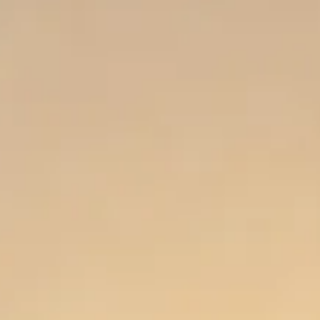
d'escale…
N
r
De
le
av
vo