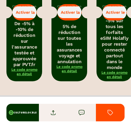
Clique sur le lien
Clique sur le lien
Clique sur le lien
-5%
-5%
-5%
pour bénéficier
pour bénéficier
pour obtenir le
Activer la promo
Activer la promo
Activer le c
de la promo.
de la promo.
code promo.
-5% sur
De -5% à
5% de
tous les
-10% de
réduction
forfaits
réduction
sur toutes
eSIM Holafly
sur
les
pour rester
l'assurance
assurances
connecté
testée et
voyage et
partout
approuvée
annulation
dans le
par PVT.fr
Le code promo
monde
Le code promo
en détail
Le code promo
en détail
en détail
CULTURE LOCALE