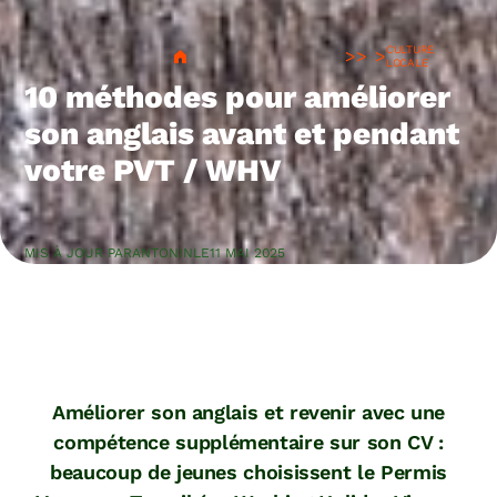
CULTURE
>
LOCALE
10 méthodes pour améliorer
son anglais avant et pendant
votre PVT / WHV
MIS À JOUR PAR
ANTONIN
LE
11 MAI 2025
Améliorer son anglais et revenir avec une
compétence supplémentaire sur son CV :
beaucoup de jeunes choisissent le Permis