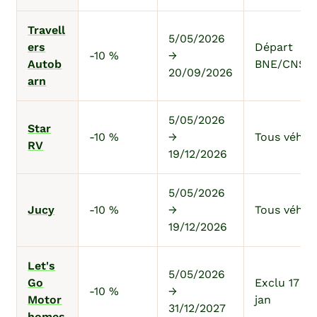
Travell
5/05/2026
ers
Départ
-10 %
→
Autob
BNE/CNS/
20/09/2026
arn
5/05/2026
Star
-10 %
→
Tous véhic
RV
19/12/2026
5/05/2026
Jucy
-10 %
→
Tous véhic
19/12/2026
Let's
5/05/2026
Go
Exclu 17 dé
-10 %
→
Motor
jan
31/12/2027
homes