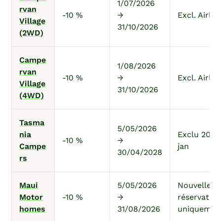
1/07/2026
rvan
-10 %
→
Excl. Airli
Village
31/10/2026
(2WD)
Campe
1/08/2026
rvan
-10 %
→
Excl. Airli
Village
31/10/2026
(4WD)
Tasma
5/05/2026
nia
Exclu 20 d
-10 %
→
Campe
jan
30/04/2028
rs
Maui
5/05/2026
Nouvelles
Motor
-10 %
→
réservatio
homes
31/08/2026
uniquemen