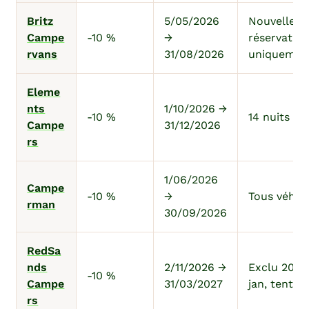
Britz
5/05/2026
Nouvelles
Campe
-10 %
→
réservatio
rvans
31/08/2026
uniquemen
Eleme
nts
1/10/2026 →
-10 %
14 nuits m
Campe
31/12/2026
rs
1/06/2026
Campe
-10 %
→
Tous véhic
rman
30/09/2026
RedSa
nds
2/11/2026 →
Exclu 20 d
-10 %
Campe
31/03/2027
jan, tente d
rs