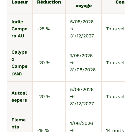
Loueur
Réduction
Condit
voyage
Indie
5/05/2026
Campe
-25 %
→
Tous véhic
rs AU
31/12/2027
Calyps
1/05/2026
o
-20 %
→
Tous véhic
Campe
31/08/2026
rvan
5/05/2026
Autosl
-20 %
→
Tous véhic
eepers
31/12/2027
Eleme
1/06/2026
nts
-15 %
→
14 nuits m