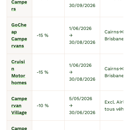
Campe
30/09/2026
rs
GoChe
1/06/2026
ap
Cairns→Cai
-15 %
→
Campe
Brisbane→B
30/08/2026
rvans
Cruisi
1/06/2026
n
Cairns→Cai
-15 %
→
Motor
Brisbane→B
30/08/2026
homes
Campe
5/05/2026
Excl. Airlie
rvan
-10 %
→
tous véhic
Village
30/06/2026
Campe