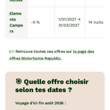
Eleme
nts
1/01/2027 →
-5 %
14 nuits m
Campe
31/03/2027
rs
👉 Retrouve toutes ces offres sur
la page des
offres Motorhome Republic
.
🎯 Quelle offre choisir
selon tes dates ?
Voyage d'ici fin août 2026 :